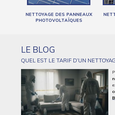
NETTOYAGE DES PANNEAUX
NETT
PHOTOVOLTAÏQUES
LE BLOG
QUEL EST LE TARIF D’UN NETTOYA
P
n
e
c
B