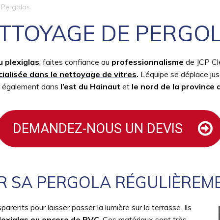
Pergolas
TTOYAGE DE PERGO
u plexiglas
, faites confiance au
professionnalisme
de JCP Cl
ialisée dans le nettoyage de vitres
.
L’équipe se déplace ju
s également dans
l’est du Hainaut
et
le nord de la province
DEMANDEZ-NOUS UN DEVIS
 SA PERGOLA RÉGULIÈREME
arents pour laisser passer la lumière sur la terrasse. Ils
plexiglas ou encore de PVC
. Ces matériaux sont très