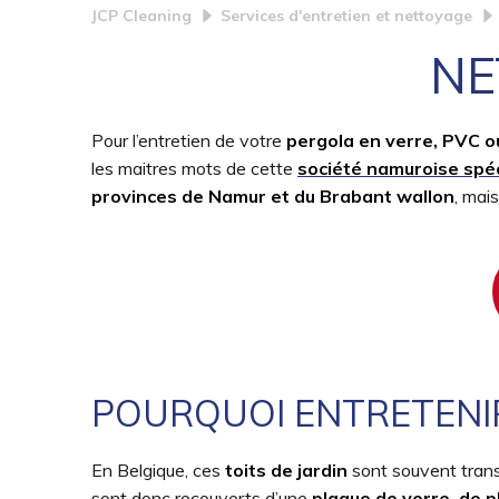
JCP Cleaning
Services d'entretien et nettoyage
NE
Pour l’entretien de votre
pergola en verre, PVC o
les maitres mots de cette
société namuroise spéc
provinces de Namur et du Brabant wallon
, mai
POURQUOI ENTRETENIR
En Belgique, ces
toits de jardin
sont souvent transp
sont donc recouverts d’une
plaque de verre, de 