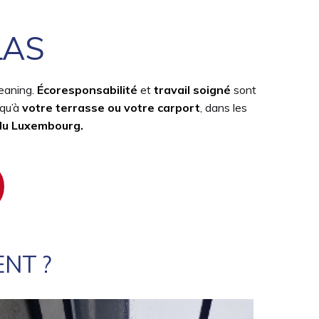
LAS
eaning.
Écoresponsabilité
et
travail soigné
sont
squ’à
votre terrasse ou votre carport
, dans les
 du Luxembourg.
NT ?